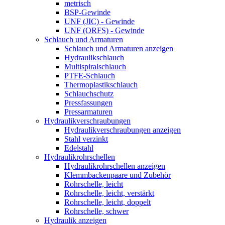
metrisch
BSP-Gewinde
UNF (JIC) - Gewinde
UNF (ORFS) - Gewinde
Schlauch und Armaturen
Schlauch und Armaturen anzeigen
Hydraulikschlauch
Multispiralschlauch
PTFE-Schlauch
Thermoplastikschlauch
Schlauchschutz
Pressfassungen
Pressarmaturen
Hydraulikverschraubungen
Hydraulikverschraubungen anzeigen
Stahl verzinkt
Edelstahl
Hydraulikrohrschellen
Hydraulikrohrschellen anzeigen
Klemmbackenpaare und Zubehör
Rohrschelle, leicht
Rohrschelle, leicht, verstärkt
Rohrschelle, leicht, doppelt
Rohrschelle, schwer
Hydraulik anzeigen