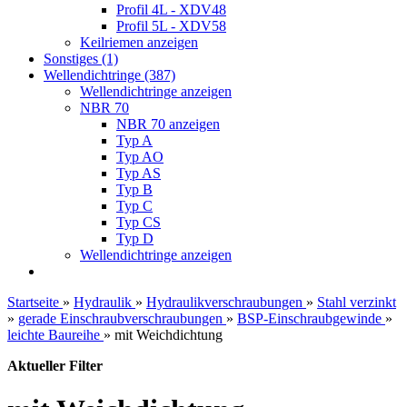
Profil 4L - XDV48
Profil 5L - XDV58
Keilriemen anzeigen
Sonstiges (1)
Wellendichtringe (387)
Wellendichtringe anzeigen
NBR 70
NBR 70 anzeigen
Typ A
Typ AO
Typ AS
Typ B
Typ C
Typ CS
Typ D
Wellendichtringe anzeigen
Startseite
»
Hydraulik
»
Hydraulikverschraubungen
»
Stahl verzinkt
»
gerade Einschraubverschraubungen
»
BSP-Einschraubgewinde
»
leichte Baureihe
»
mit Weichdichtung
Aktueller Filter