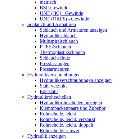
metrisch
BSP-Gewinde
UNF (JIC) - Gewinde
UNF (ORFS) - Gewinde
Schlauch und Armaturen
Schlauch und Armaturen anzeigen
Hydraulikschlauch
Multispiralschlauch
PTFE-Schlauch
Thermoplastikschlauch
Schlauchschutz
Pressfassungen
Pressarmaturen
Hydraulikverschraubungen
Hydraulikverschraubungen anzeigen
Stahl verzinkt
Edelstahl
Hydraulikrohrschellen
Hydraulikrohrschellen anzeigen
Klemmbackenpaare und Zubehör
Rohrschelle, leicht
Rohrschelle, leicht, verstärkt
Rohrschelle, leicht, doppelt
Rohrschelle, schwer
Hydraulik anzeigen