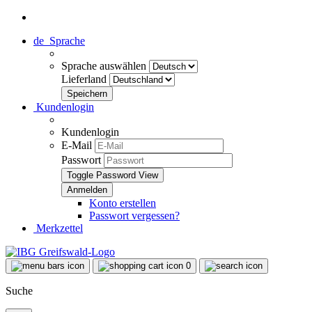
de
Sprache
Sprache auswählen
Lieferland
Kundenlogin
Kundenlogin
E-Mail
Passwort
Toggle Password View
Konto erstellen
Passwort vergessen?
Merkzettel
0
Suche