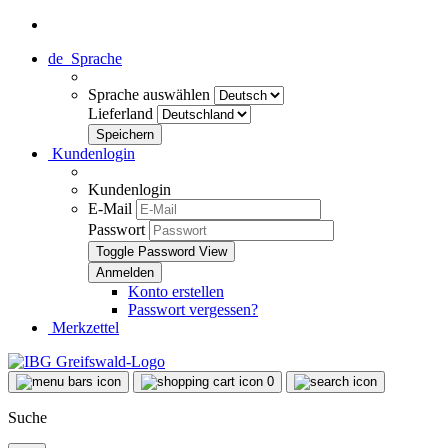
de
Sprache
Sprache auswählen
Lieferland
Kundenlogin
Kundenlogin
E-Mail
Passwort
Toggle Password View
Konto erstellen
Passwort vergessen?
Merkzettel
0
Suche