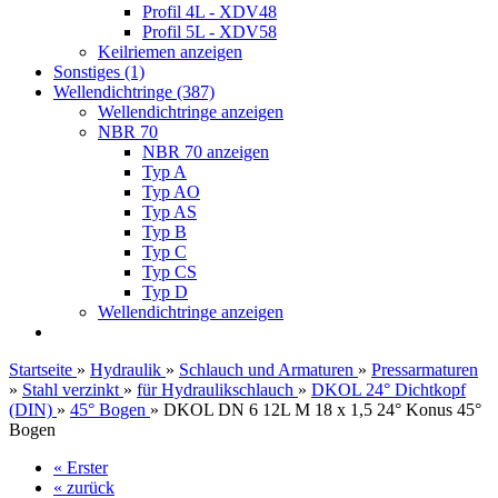
Profil 4L - XDV48
Profil 5L - XDV58
Keilriemen anzeigen
Sonstiges (1)
Wellendichtringe (387)
Wellendichtringe anzeigen
NBR 70
NBR 70 anzeigen
Typ A
Typ AO
Typ AS
Typ B
Typ C
Typ CS
Typ D
Wellendichtringe anzeigen
Startseite
»
Hydraulik
»
Schlauch und Armaturen
»
Pressarmaturen
»
Stahl verzinkt
»
für Hydraulikschlauch
»
DKOL 24° Dichtkopf
(DIN)
»
45° Bogen
»
DKOL DN 6 12L M 18 x 1,5 24° Konus 45°
Bogen
« Erster
« zurück