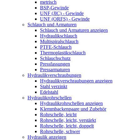
metrisch
BSP-Gewinde
UNF (JIC) - Gewinde
UNF (ORFS) - Gewinde
Schlauch und Armaturen
Schlauch und Armaturen anzeigen
Hydraulikschlauch
Multispiralschlauch
PTFE-Schlauch
Thermoplastikschlauch
Schlauchschutz
Pressfassungen
Pressarmaturen
Hydraulikverschraubungen
Hydraulikverschraubungen anzeigen
Stahl verzinkt
Edelstahl
Hydraulikrohrschellen
Hydraulikrohrschellen anzeigen
Klemmbackenpaare und Zubehör
Rohrschelle, leicht
Rohrschelle, leicht, verstärkt
Rohrschelle, leicht, doppelt
Rohrschelle, schwer
Hydraulik anzeigen