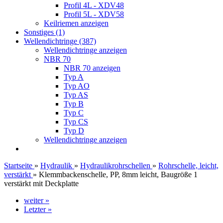
Profil 4L - XDV48
Profil 5L - XDV58
Keilriemen anzeigen
Sonstiges (1)
Wellendichtringe (387)
Wellendichtringe anzeigen
NBR 70
NBR 70 anzeigen
Typ A
Typ AO
Typ AS
Typ B
Typ C
Typ CS
Typ D
Wellendichtringe anzeigen
Startseite
»
Hydraulik
»
Hydraulikrohrschellen
»
Rohrschelle, leicht,
verstärkt
»
Klemmbackenschelle, PP, 8mm leicht, Baugröße 1
verstärkt mit Deckplatte
weiter »
Letzter »