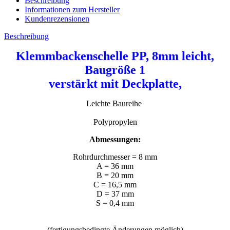
Beschreibung
Informationen zum Hersteller
Kundenrezensionen
Beschreibung
Klemmbackenschelle PP, 8mm leicht,
Baugröße 1
verstärkt mit Deckplatte,
Leichte Baureihe
Polypropylen
Abmessungen:
Rohrdurchmesser = 8 mm
A = 36 mm
B = 20 mm
C = 16,5 mm
D = 37 mm
S = 0,4 mm
(fertigungsbedingte Änderungen möglich)