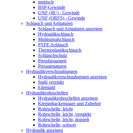
metrisch
BSP-Gewinde
UNF (JIC) - Gewinde
UNF (ORFS) - Gewinde
Schlauch und Armaturen
Schlauch und Armaturen anzeigen
Hydraulikschlauch
Multispiralschlauch
PTFE-Schlauch
Thermoplastikschlauch
Schlauchschutz
Pressfassungen
Pressarmaturen
Hydraulikverschraubungen
Hydraulikverschraubungen anzeigen
Stahl verzinkt
Edelstahl
Hydraulikrohrschellen
Hydraulikrohrschellen anzeigen
Klemmbackenpaare und Zubehör
Rohrschelle, leicht
Rohrschelle, leicht, verstärkt
Rohrschelle, leicht, doppelt
Rohrschelle, schwer
Hydraulik anzeigen