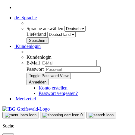
de
Sprache
Sprache auswählen
Lieferland
Kundenlogin
Kundenlogin
E-Mail
Passwort
Toggle Password View
Konto erstellen
Passwort vergessen?
Merkzettel
0
Suche